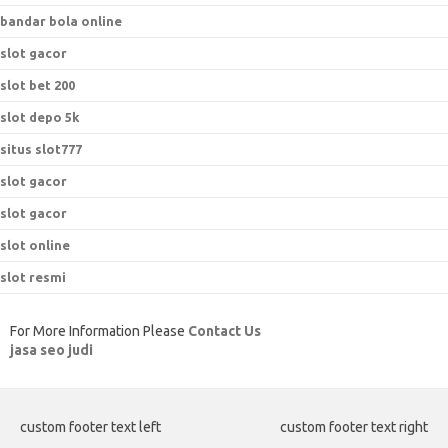
bandar bola online
slot gacor
slot bet 200
slot depo 5k
situs slot777
slot gacor
slot gacor
slot online
slot resmi
For More Information Please
Contact Us
jasa seo judi
custom footer text left
custom footer text right