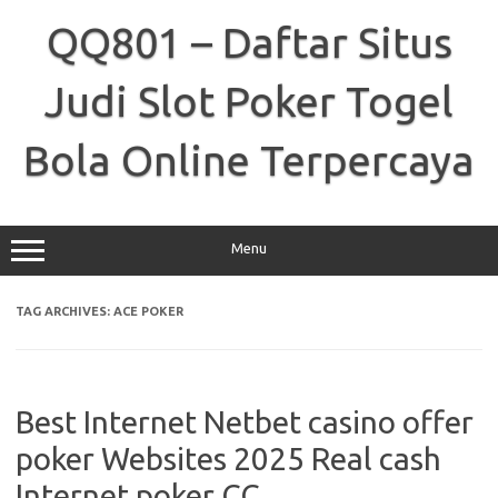
Skip
to
QQ801 – Daftar Situs
content
Judi Slot Poker Togel
Bola Online Terpercaya
Menu
TAG ARCHIVES:
ACE POKER
Best Internet Netbet casino offer
poker Websites 2025 Real cash
Internet poker CC