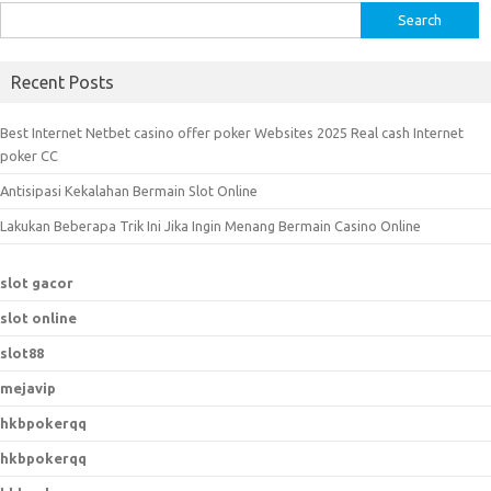
S
e
a
Recent Posts
r
c
Best Internet Netbet casino offer poker Websites 2025 Real cash Internet
h
poker CC
f
Antisipasi Kekalahan Bermain Slot Online
o
r
Lakukan Beberapa Trik Ini Jika Ingin Menang Bermain Casino Online
:
slot gacor
slot online
slot88
mejavip
hkbpokerqq
hkbpokerqq