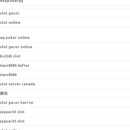
hkbpokerqq
slot gacor
slot online
qq poker online
slot gacor online
koi365 slot
mpo8080 daftar
mpo8080
slot server canada
赌场
slot gacor hari ini
jaguar33 slot
jaguar33 slot