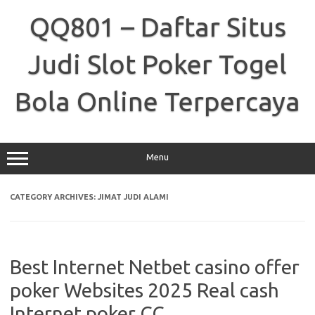
Skip
to
QQ801 – Daftar Situs
content
Judi Slot Poker Togel
Bola Online Terpercaya
Menu
CATEGORY ARCHIVES:
JIMAT JUDI ALAMI
Best Internet Netbet casino offer
poker Websites 2025 Real cash
Internet poker CC