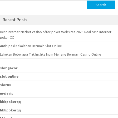
S
e
a
Recent Posts
r
c
Best Internet Netbet casino offer poker Websites 2025 Real cash Internet
h
poker CC
f
Antisipasi Kekalahan Bermain Slot Online
o
r
Lakukan Beberapa Trik Ini Jika Ingin Menang Bermain Casino Online
:
slot gacor
slot online
slot88
mejavip
hkbpokerqq
hkbpokerqq