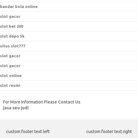
bandar bola online
slot gacor
slot bet 200
slot depo 5k
situs slot777
slot gacor
slot gacor
slot online
slot resmi
For More Information Please
Contact Us
jasa seo judi
custom footer text left
custom footer text right