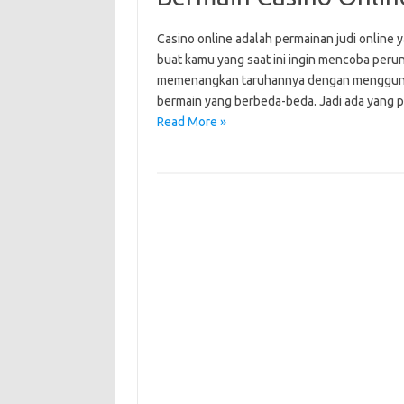
Casino online adalah permainan judi online y
buat kamu yang saat ini ingin mencoba per
memenangkan taruhannya dengan menggunakan
bermain yang berbeda-beda. Jadi ada yang 
Read More »