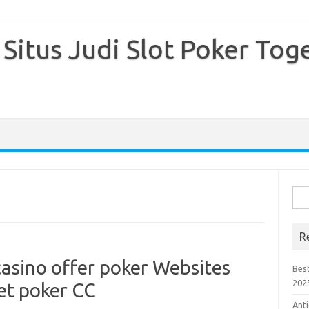
Situs Judi Slot Poker Tog
Sea
for:
R
casino offer poker Websites
Bes
202
et poker CC
Anti