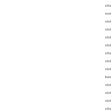
sit
non
slo
slo
slo
slo
sit
slo
slo
ban
slo
slo
slo
sit