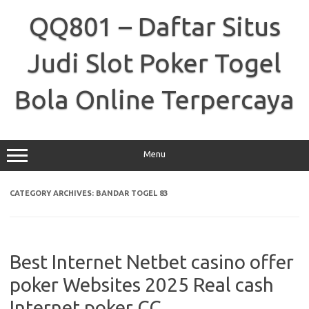
Skip
to
QQ801 – Daftar Situs
content
Judi Slot Poker Togel
Bola Online Terpercaya
Menu
CATEGORY ARCHIVES:
BANDAR TOGEL 83
Best Internet Netbet casino offer
poker Websites 2025 Real cash
Internet poker CC