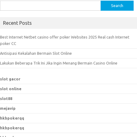
S
e
a
Recent Posts
r
c
Best Internet Netbet casino offer poker Websites 2025 Real cash Internet
h
poker CC
f
Antisipasi Kekalahan Bermain Slot Online
o
r
Lakukan Beberapa Trik Ini Jika Ingin Menang Bermain Casino Online
:
slot gacor
slot online
slot88
mejavip
hkbpokerqq
hkbpokerqq