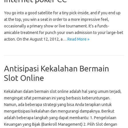
You go into a good satellite for a tiny pick-inside, and if you end up
at the top, you win a seat in order to a more impressive feel,
occasionally a primary show or live tournament. It’s a funds-
amicable treatment for punch your own admission to your large-bet
action. On the August 12, 2012, a…
Read More »
Antisipasi Kekalahan Bermain
Slot Online
Kekalahan dalam bermain slot online adalah hal yang umum terjadi,
mengingat sifat permainan ini yang berbasis keberuntungan.
Namun, ada beberapa strategi yang bisa Anda terapkan untuk
mengantisipasi kekalahan dan mengurangi dampaknya. Berikut
adalah beberapa langkah yang dapat membantu: 1. Pengelolaan
Keuangan yang Bijak (Bankroll Management) 2. Pilih Slot dengan