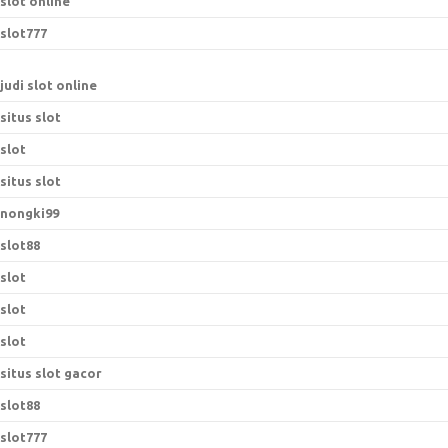
slot online
slot777
judi slot online
situs slot
slot
situs slot
nongki99
slot88
slot
slot
slot
situs slot gacor
slot88
slot777