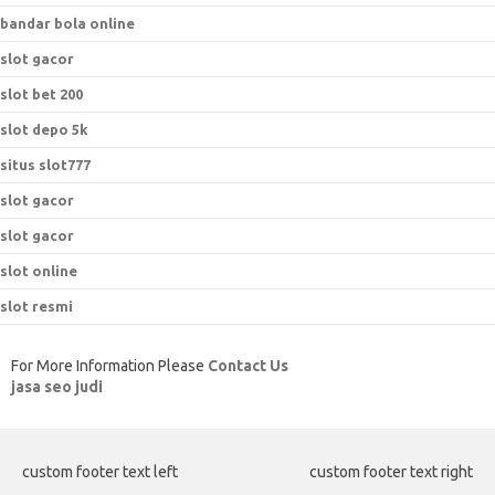
bandar bola online
slot gacor
slot bet 200
slot depo 5k
situs slot777
slot gacor
slot gacor
slot online
slot resmi
For More Information Please
Contact Us
jasa seo judi
custom footer text left
custom footer text right