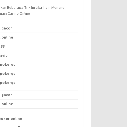
kan Beberapa Trik Ini Jika Ingin Menang
main Casino Online
t gacor
t online
t88
avip
bpokerqq
bpokerqq
bpokerqq
t gacor
t online
poker online