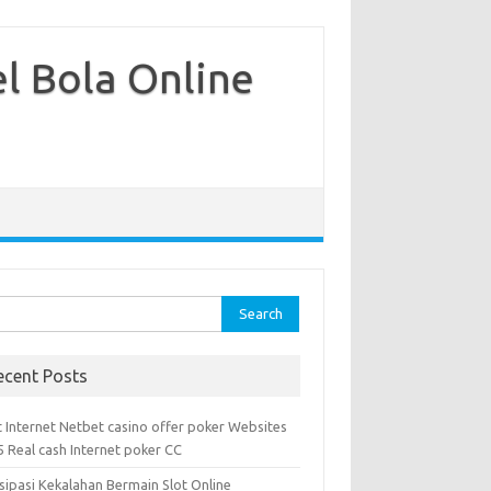
el Bola Online
rch
ecent Posts
t Internet Netbet casino offer poker Websites
5 Real cash Internet poker CC
sipasi Kekalahan Bermain Slot Online