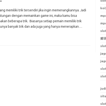
slo
koi
ang memiliki trik tersendiri jika ingin memenangkannya. Jadi
untungan dengan memainkan game ini, maka kamu bisa
mpo
 beberapa trik. Biasanya setiap pemain memiliki trik
mp
punya banyak trik dan ada juga yang hanya menerapkan…
slo
赌
slo
jag
jag
slo
slo
jud
sit
slo