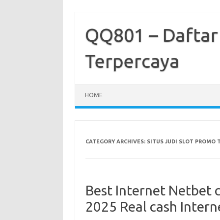
Skip
to
content
QQ801 – Daftar 
Terpercaya
HOME
CATEGORY ARCHIVES:
SITUS JUDI SLOT PROMO 
Best Internet Netbet 
2025 Real cash Intern