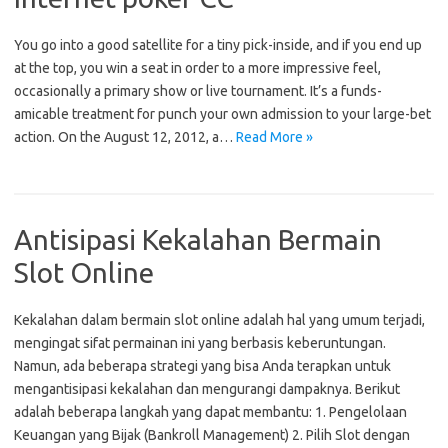
You go into a good satellite for a tiny pick-inside, and if you end up
at the top, you win a seat in order to a more impressive feel,
occasionally a primary show or live tournament. It’s a funds-
amicable treatment for punch your own admission to your large-bet
action. On the August 12, 2012, a…
Read More »
Antisipasi Kekalahan Bermain
Slot Online
Kekalahan dalam bermain slot online adalah hal yang umum terjadi,
mengingat sifat permainan ini yang berbasis keberuntungan.
Namun, ada beberapa strategi yang bisa Anda terapkan untuk
mengantisipasi kekalahan dan mengurangi dampaknya. Berikut
adalah beberapa langkah yang dapat membantu: 1. Pengelolaan
Keuangan yang Bijak (Bankroll Management) 2. Pilih Slot dengan